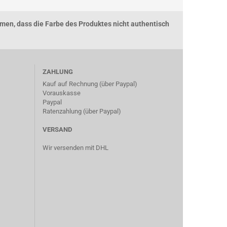
men, dass die Farbe des Produktes nicht authentisch
ZAHLUNG
Kauf auf Rechnung (über Paypal)
Vorauskasse
Paypal
Ratenzahlung (über Paypal)
VERSAND
Wir versenden mit DHL