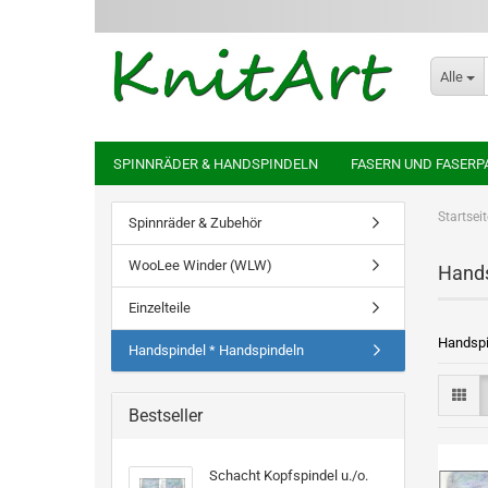
Alle
SPINNRÄDER & HANDSPINDELN
FASERN UND FASERP
Startseit
Spinnräder & Zubehör
WooLee Winder (WLW)
Hands
Einzelteile
Handspi
Handspindel * Handspindeln
Bestseller
Schacht Kopfspindel u./o.