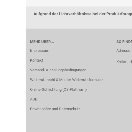
Aufgrund der Lichtverhältnisse bei der Produktfoto
MEHR ÜBER...
SO FIND
Impressum
Adresse:
Kontakt
KnitArt,
Versand- & Zahlungsbedingungen
Widerrufsrecht & Muster-Widerrufsformular
Online-Schlichtung (OS-Plattform)
AGB
Privatsphäre und Datenschutz