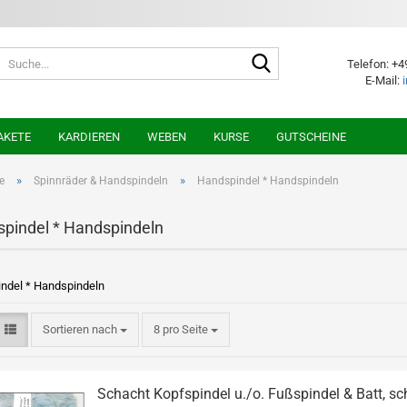
Suche...
Telefon: +4
E-Mail:
AKETE
KARDIEREN
WEBEN
KURSE
GUTSCHEINE
»
»
e
Spinnräder & Handspindeln
Handspindel * Handspindeln
pindel * Handspindeln
ndel * Handspindeln
Sortieren nach
pro Seite
Sortieren nach
8 pro Seite
Schacht Kopfspindel u./o. Fußspindel & Batt, s