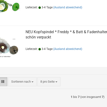
Lieferzeit:
3-4 Tage
(Ausland abweichend)
NEU Kopfspindel * Freddy * & Batt & Fadenhalter
schön verpackt
Lieferzeit:
3-4 Tage
(Ausland abweichend)
Sortieren nach
pro Seite
Sortieren nach
8 pro Seite
1
bis
7
(von insgesamt
7
)