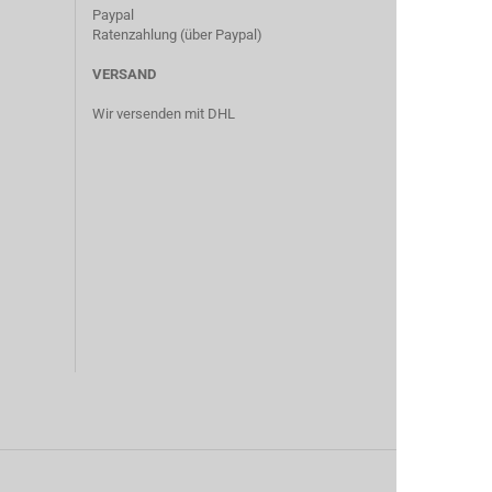
Paypal
Ratenzahlung (über Paypal)
VERSAND
Wir versenden mit DHL