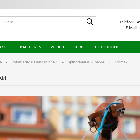
Suche...
Telefon: +4
E-Mail:
AKETE
KARDIEREN
WEBEN
KURSE
GUTSCHEINE
»
»
»
e
Spinnräder & Handspindeln
Spinnräder & Zubehör
Kromski
ski