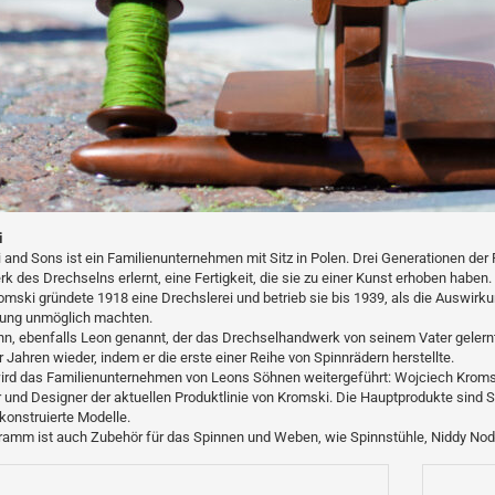
i
 and Sons ist ein Familienunternehmen mit Sitz in Polen. Drei Generationen der
 des Drechselns erlernt, eine Fertigkeit, die sie zu einer Kunst erhoben haben.
omski gründete 1918 eine Drechslerei und betrieb sie bis 1939, als die Ausw
rung unmöglich machten.
hn, ebenfalls Leon genannt, der das Drechselhandwerk von seinem Vater gelern
 Jahren wieder, indem er die erste einer Reihe von Spinnrädern herstellte.
ird das Familienunternehmen von Leons Söhnen weitergeführt: Wojciech Kromsk
 und Designer der aktuellen Produktlinie von Kromski. Die Hauptprodukte sind Sp
konstruierte Modelle.
ramm ist auch Zubehör für das Spinnen und Weben, wie Spinnstühle, Niddy No