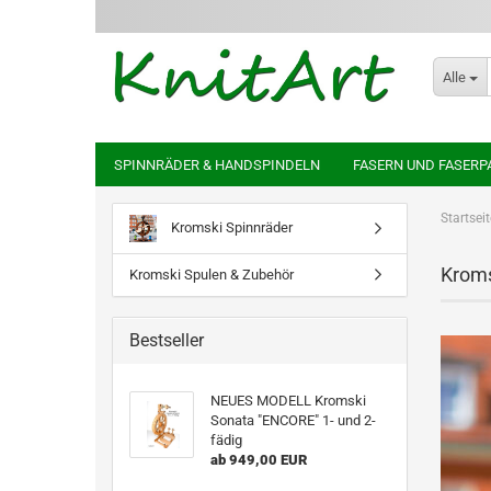
Alle
SPINNRÄDER & HANDSPINDELN
FASERN UND FASERP
Startseit
Kromski Spinnräder
Krom
Kromski Spulen & Zubehör
Bestseller
NEUES MODELL Kromski
Sonata "ENCORE" 1- und 2-
fädig
ab 949,00 EUR