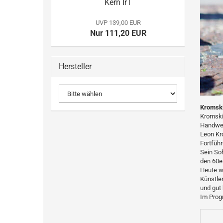
Kern IrT
UVP 139,00 EUR
Nur 111,20 EUR
Hersteller
Kromsk
Kromski
Handwerk
Leon Kr
Fortfüh
Sein So
den 60er
Heute w
Künstler
und gut 
Im Prog