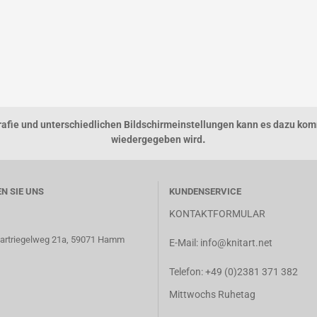
grafie und unterschiedlichen Bildschirmeinstellungen kann es dazu kom
.
wiedergegeben wird
EN SIE UNS
KUNDENSERVICE
KONTAKTFORMULAR
 Hartriegelweg 21a, 59071 Hamm
E-Mail:
info@knitart.net
Telefon:
+49 (0)2381 371 382
Mittwochs Ruhetag