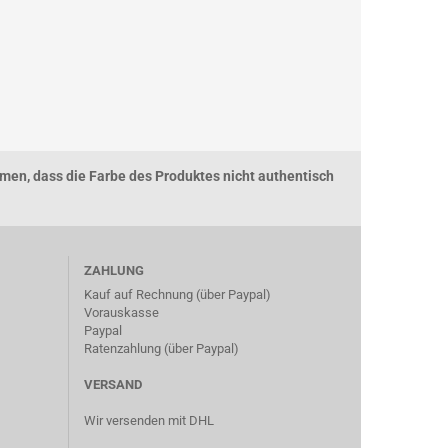
men, dass die Farbe des Produktes nicht authentisch
ZAHLUNG
Kauf auf Rechnung (über Paypal)
Vorauskasse
Paypal
Ratenzahlung (über Paypal)
VERSAND
Wir versenden mit DHL