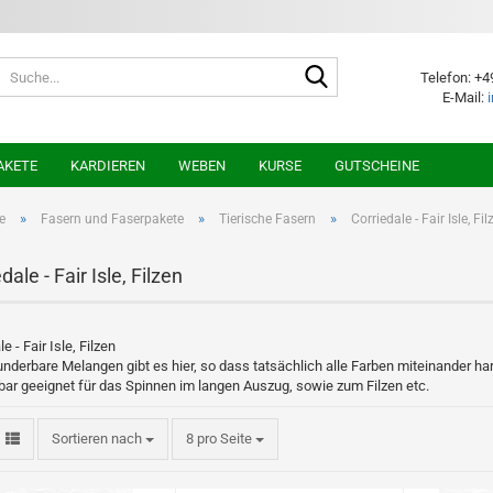
Suche...
Telefon: +4
E-Mail:
AKETE
KARDIEREN
WEBEN
KURSE
GUTSCHEINE
»
»
»
e
Fasern und Faserpakete
Tierische Fasern
Corriedale - Fair Isle, Fil
dale - Fair Isle, Filzen
le - Fair Isle, Filzen
nderbare Melangen gibt es hier, so dass tatsächlich alle Farben miteinander h
ar geeignet für das Spinnen im langen Auszug, sowie zum Filzen etc.
Sortieren nach
pro Seite
Sortieren nach
8 pro Seite