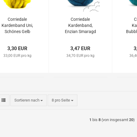
Corriedale
Corriedale
C
Kardenband Uni,
Kardenband,
Ka
Schönes Gelb
Enzian Smaragd
Bubbl
Blau
B
3,30 EUR
3,47 EUR
3
33,00 EUR pro kg
34,70 EUR pro kg
36,4
Sortieren nach
pro Seite
Sortieren nach
8 pro Seite
1
bis
8
(von insgesamt
20
)