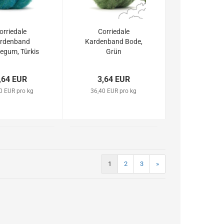
orriedale
Corriedale
rdenband
Kardenband Bode,
egum, Türkis
Grün
lau Grün
,64 EUR
3,64 EUR
0 EUR pro kg
36,40 EUR pro kg
1
2
3
»