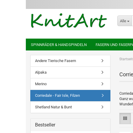
Alle
SPINNRÄDER & HANDSPINDELN
FASERN UND FASERP
Startseit
Andere Tierische Fasern
Alpaka
Corrie
Merino
Corrieda
Corriedale - Fair Isle, Filzen
Ganz wu
Wunderb
Shetland Natur & Bunt
Bestseller