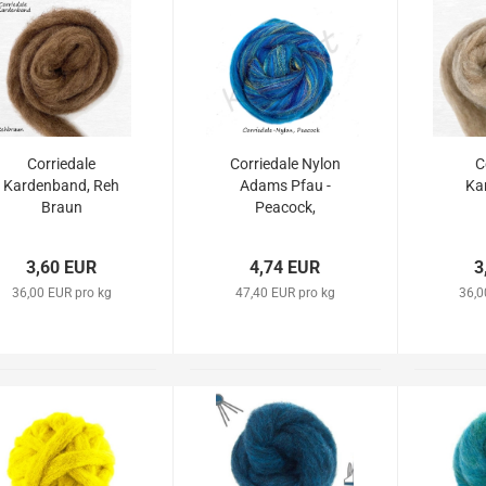
Corriedale
Corriedale Nylon
C
Kardenband, Reh
Adams Pfau -
Ka
Braun
Peacock,
Sockenfaser &
mehr ...
3,60 EUR
4,74 EUR
3
36,00 EUR pro kg
47,40 EUR pro kg
36,0