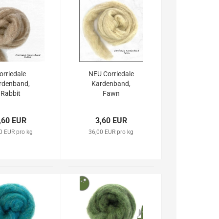
orriedale
NEU Corriedale
rdenband,
Kardenband,
Rabbit
Fawn
,60 EUR
3,60 EUR
0 EUR pro kg
36,00 EUR pro kg