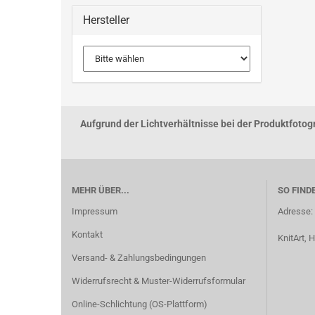
Hersteller
Aufgrund der Lichtverhältnisse bei der Produktfoto
MEHR ÜBER...
SO FIND
Impressum
Adresse:
Kontakt
KnitArt,
Versand- & Zahlungsbedingungen
Widerrufsrecht & Muster-Widerrufsformular
Online-Schlichtung (OS-Plattform)