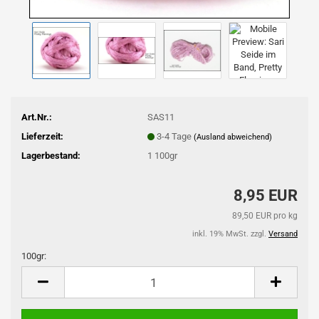
Art.Nr.:
SAS11
Lieferzeit:
3-4 Tage
(Ausland abweichend)
Lagerbestand:
1
100gr
8,95 EUR
89,50 EUR pro kg
inkl. 19% MwSt. zzgl.
Versand
100gr:
100gr