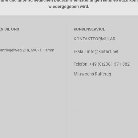
grafie und unterschiedlichen Bildschirmeinstellungen kann es dazu kom
.
wiedergegeben wird
EN SIE UNS
KUNDENSERVICE
KONTAKTFORMULAR
 Hartriegelweg 21a, 59071 Hamm
E-Mail:
info@knitart.net
Telefon:
+49 (0)2381 371 382
Mittwochs Ruhetag
.