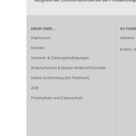
Aufgrund der Lichtverhältnisse bei der Produktfoto
MEHR ÜBER...
SO FIND
Impressum
Adresse:
Kontakt
KnitArt,
Versand- & Zahlungsbedingungen
Widerrufsrecht & Muster-Widerrufsformular
Online-Schlichtung (OS-Plattform)
AGB
Privatsphäre und Datenschutz