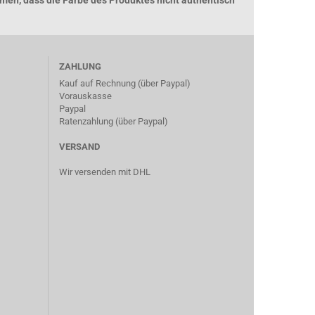
men, dass die Farbe des Produktes nicht authentisch
ZAHLUNG
Kauf auf Rechnung (über Paypal)
Vorauskasse
Paypal
Ratenzahlung (über Paypal)
VERSAND
Wir versenden mit DHL