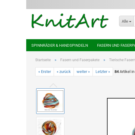
Alle
SPINNRÄDER & HANDSPINDELN
FASERN UND FASERP
»
»
Startseite
Fasern und Faserpakete
Tierische Faser
« Erster
« zurück
weiter »
Letzter »
84
Artikel i