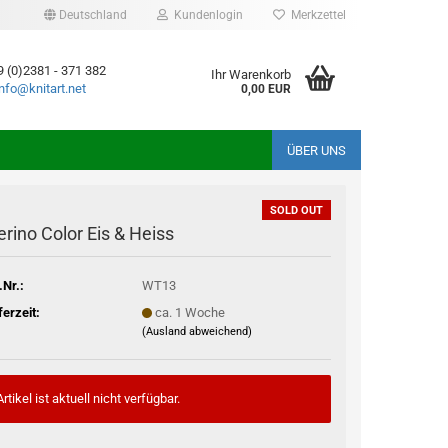
Deutschland
Kundenlogin
Merkzettel
9 (0)2381 - 371 382
Ihr Warenkorb
info@knitart.net
0,00 EUR
ÜBER UNS
SOLD OUT
rino Color Eis & Heiss
.Nr.:
WT13
ferzeit:
ca. 1 Woche
(Ausland abweichend)
Artikel ist aktuell nicht verfügbar.