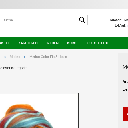
Suche...
Telefon: +4
E-Mail:
AKETE
KARDIEREN
WEBEN
KURSE
GUTSCHEINE
»
»
n
Merino
Merino Color Eis & Heiss
Me
n dieser Kategorie
Art
Lie