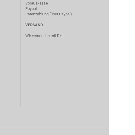
Vorauskasse
Paypal
Ratenzahlung (über Paypal)
VERSAND
Wir versenden mit DHL