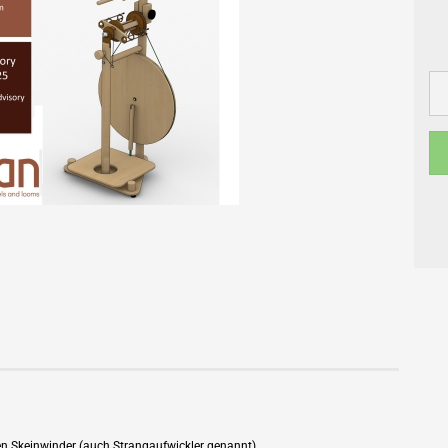
en Skeinwinder (auch Strangaufwickler genannt).