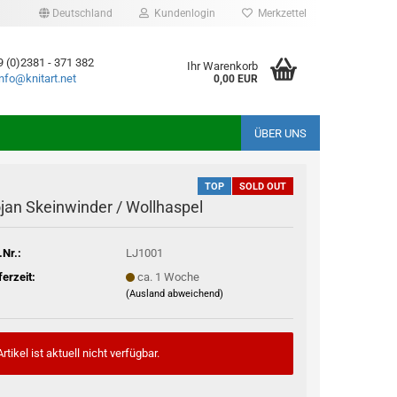
Deutschland
Kundenlogin
Merkzettel
9 (0)2381 - 371 382
Ihr Warenkorb
info@knitart.net
0,00 EUR
ÜBER UNS
TOP
SOLD OUT
jan Skeinwinder / Wollhaspel
.Nr.:
LJ1001
ferzeit:
ca. 1 Woche
(Ausland abweichend)
Artikel ist aktuell nicht verfügbar.