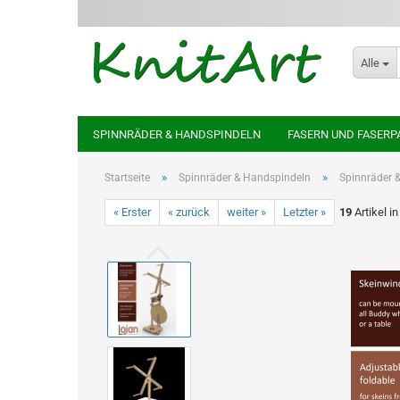
Alle
SPINNRÄDER & HANDSPINDELN
FASERN UND FASERP
»
»
Startseite
Spinnräder & Handspindeln
Spinnräder 
« Erster
« zurück
weiter »
Letzter »
19
Artikel i