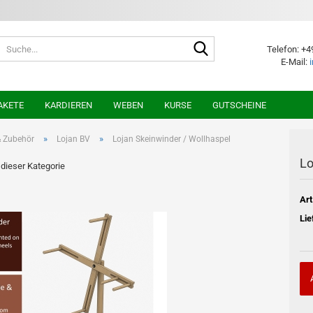
Suche...
Telefon: +4
E-Mail:
AKETE
KARDIEREN
WEBEN
KURSE
GUTSCHEINE
»
»
& Zubehör
Lojan BV
Lojan Skeinwinder / Wollhaspel
Lo
n dieser Kategorie
Art
Lie